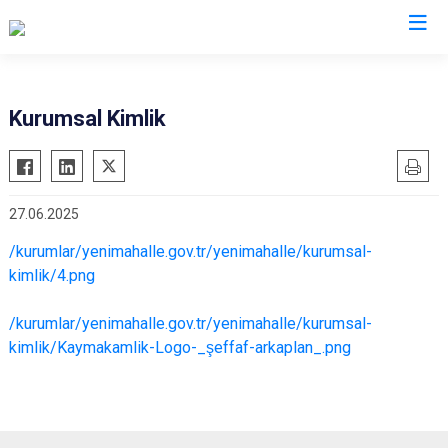
Ankara
Kurumsal Kimlik
Akyurt
Haymana
Altındağ
Kalecik
27.06.2025
Ayaş
Kahramankazan
Bala
Keçiören
/kurumlar/yenimahalle.gov.tr/yenimahalle/kurumsal-
kimlik/4.png
Beypazarı
Kızılcahamam
Çamlıdere
Mamak
/kurumlar/yenimahalle.gov.tr/yenimahalle/kurumsal-
Çankaya
Nallıhan
kimlik/Kaymakamlik-Logo-_şeffaf-arkaplan_.png
Çubuk
Polatlı
Elmadağ
Şereflikoçhisar
Etimesgut
Sincan