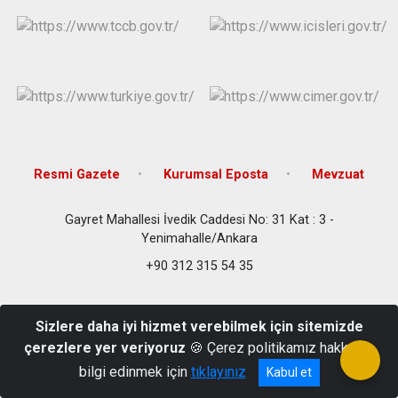
Evren
Yenimahalle
Gölbaşı
Pursaklar
Güdül
Resmi Gazete
Kurumsal Eposta
Mevzuat
Gayret Mahallesi İvedik Caddesi No: 31 Kat : 3 -
Yenimahalle/Ankara
+90 312 315 54 35
Sizlere daha iyi hizmet verebilmek için sitemizde
çerezlere yer veriyoruz
🍪 Çerez politikamız hakkında
bilgi edinmek için
tıklayınız
Kabul et